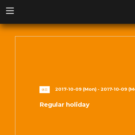
t
o
g
g
l
e
n
a
v
i
g
a
t
i
o
n
2017-10-09 (Mon) - 2017-10-09 (M
休日
Regular holiday