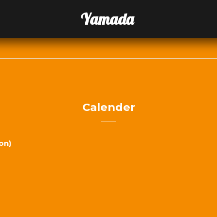
Yamada
Calender
on)