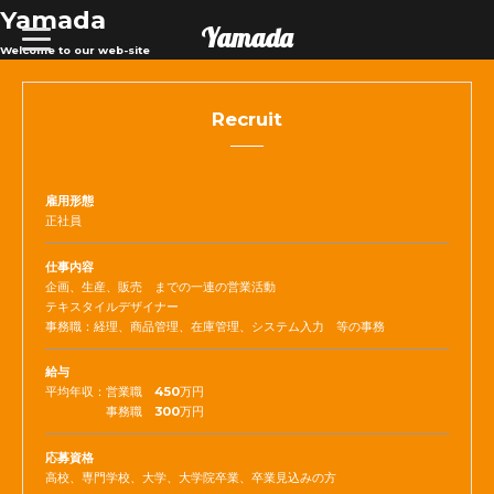
Yamada
Yamada
t
o
Welcome to our web-site
g
g
l
e
Recruit
n
a
v
i
g
雇用形態
a
正社員
t
i
o
仕事内容
n
企画、生産、販売 までの一連の営業活動
テキスタイルデザイナー
事務職：経理、商品管理、在庫管理、システム入力 等の事務
給与
平均年収：営業職 450万円
事務職 300万円
応募資格
高校、専門学校、大学、大学院卒業、卒業見込みの方