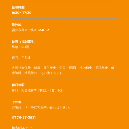
勤務時間
8:30〜17:30
勤務地
福井市高木中央2-3501-2
待遇（福利厚生）
昇給：年1回
賞与：年2回
各種社会保険（健康・厚生年金・労災・雇用)、社内預金、退職年金、健
康診断、社員旅行、その他イベント
休日休暇
休日：完全週休2日制(土・日)、祝日
その他
お電話、メールにてお問い合わせ下さい。
0776-53-3931
担当:杉本まで。