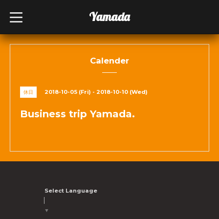
Yamada
t
o
g
g
l
e
n
Calender
a
v
i
g
2018-10-05 (Fri) - 2018-10-10 (Wed)
休日
a
t
i
Business trip Yamada.
o
n
Select Language
▼