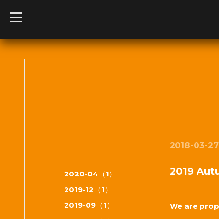
t
o
g
g
l
e
n
a
v
i
g
a
t
i
o
n
2018-03-27 
2019 Aut
2020-04（1）
2019-12（1）
2019-09（1）
We are prop